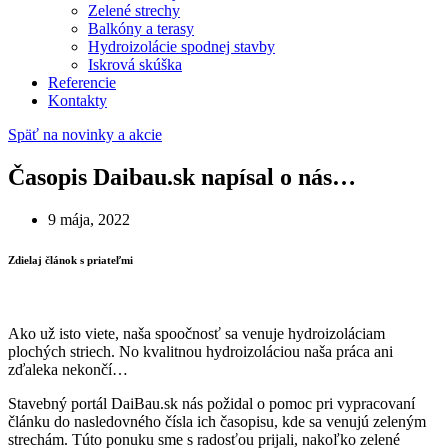
Zelené strechy
Balkóny a terasy
Hydroizolácie spodnej stavby
Iskrová skúška
Referencie
Kontakty
Späť na novinky a akcie
Časopis Daibau.sk napísal o nás…
9 mája, 2022
Zdielaj článok s priateľmi
Ako už isto viete, naša spoočnosť sa venuje hydroizoláciam
plochých striech. No kvalitnou hydroizoláciou naša práca ani
zďaleka nekončí…
Stavebný portál DaiBau.sk nás požidal o pomoc pri vypracovaní
článku do nasledovného čísla ich časopisu, kde sa venujú zeleným
strechám. Túto ponuku sme s radosťou prijali, nakoľko zelené