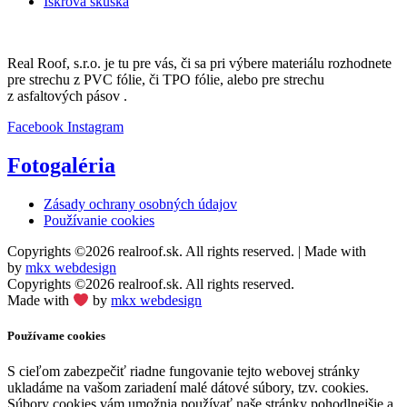
Iskrová skúška
Real Roof, s.r.o. je tu pre vás, či sa pri výbere materiálu rozhodnete
pre strechu z PVC fólie, či TPO fólie, alebo pre strechu
z asfaltových pásov .
Facebook
Instagram
Fotogaléria
Zásady ochrany osobných údajov
Používanie cookies
Copyrights ©2026 realroof.sk. All rights reserved. | Made with
by
mkx webdesign
Copyrights ©2026 realroof.sk. All rights reserved.
Made with
by
mkx webdesign
Používame cookies
S cieľom zabezpečiť riadne fungovanie tejto webovej stránky
ukladáme na vašom zariadení malé dátové súbory, tzv. cookies.
Súbory cookies vám umožnia používať naše stránky pohodlnejšie a