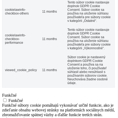
Tento súbor cookie nastavuje
doplnok GDPR Cookie
cookielawinfo-
Consent. Súbor cookie sa
11 months
checkbox-others
používa na uloženie súhlasu
používateľa pre súbory cookie
v kategórii „Ostatné“.
Tento súbor cookie nastavuje
doplnok GDPR Cookie
cookielawinfo-
Consent. Súbor cookie sa
checkbox-
11 months
používa na uloženie súhlasu
performance
používateľa pre súbory cookie
v kategórii „Výkonnostné“.
Súbor cookie je nastavený
doplnkom GDPR Cookie
Consent a používa sa na
uloženie toho, či používateľ
viewed_cookie_policy
11 months
súhlasil alebo nesúhlasil s
používaním súborov cookie.
Neuchováva žiadne osobné
údaje.
Funkčné
Funkčné
Funkčné súbory cookie pomáhajú vykonávať určité funkcie, ako je
zdieľanie obsahu webovej stránky na platformách sociálnych médií,
zhromažďovanie spätnej väzby a ďalšie funkcie tretích strán.