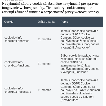
Nevyhnutné súbory cookie sú absolútne nevyhnutné pre správne
fungovanie webovej stránky. Tieto súbory cookie anonymne
zaisťujú základné funkcie a bezpečnostné prvky webovej stránky.
Cookie
Dĺžka trvania
Popis
Tento súbor cookie nastavuje
doplnok GDPR Cookie
cookielawinfo-
Consent. Súbor cookie sa
11 months
checkbox-analytics
používa na uloženie súhlasu
používateľa pre súbory cookie
v kategórii „Analytické“.
Súbor cookie je nastavený na
základe súhlasu so súbormi
cookielawinfo-
cookie GDPR na
11 months
checkbox-functional
zaznamenanie súhlasu
používateľa pre súbory cookie
v kategórii „Funkčné“.
Tento súbor cookie nastavuje
doplnok GDPR Cookie
Consent. Súbory cookie sa
cookielawinfo-
11 months
používajú na uloženie súhlasu
checkbox-necessary
používateľa s ukladaním
súborov cookie v kategórii
„Nevyhnutné“.