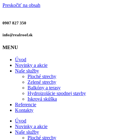
Preskočiť na obsah
0907 827 350
info@realroof.sk
MENU
Úvod
Novinky a akcie
Naše služby
Ploché strechy
Zelené strechy
Balkóny a terasy
Hydroizolácie spodnej stavby
Iskrová skúška
Referencie
Kontakty
Úvod
Novinky a akcie
Naše služby
Ploché strechy