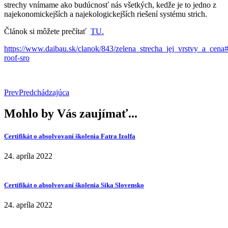
strechy vnímame ako budúcnosť nás všetkých, kedže je to jedno z
najekonomickejších a najekologickejších riešení systému strich.
Článok si môžete prečítať
TU.
https://www.daibau.sk/clanok/843/zelena_strecha_jej_vrstvy_a_cena#
roof-sro
Prev
Predchádzajúca
Mohlo by Vás zaujímať...
Certifikát o absolvovaní školenia Fatra Izolfa
24. apríla 2022
Certifikát o absolvovaní školenia Sika Slovensko
24. apríla 2022